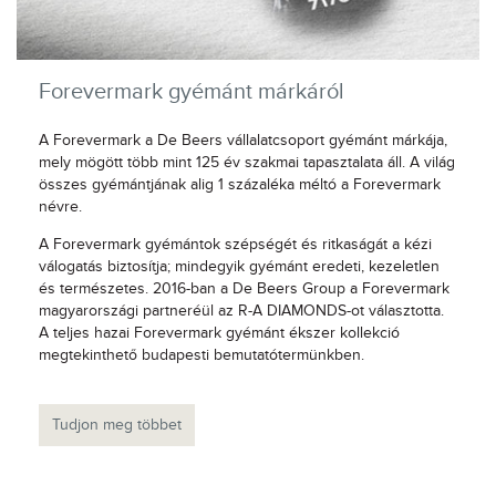
Forevermark gyémánt márkáról
A Forevermark a De Beers vállalatcsoport gyémánt márkája,
mely mögött több mint 125 év szakmai tapasztalata áll. A világ
összes gyémántjának alig 1 százaléka méltó a Forevermark
névre.
A Forevermark gyémántok szépségét és ritkaságát a kézi
válogatás biztosítja; mindegyik gyémánt eredeti, kezeletlen
és természetes. 2016-ban a De Beers Group a Forevermark
magyarországi partneréül az R-A DIAMONDS-ot választotta.
A teljes hazai Forevermark gyémánt ékszer kollekció
megtekinthető budapesti bemutatótermünkben.
Tudjon meg többet