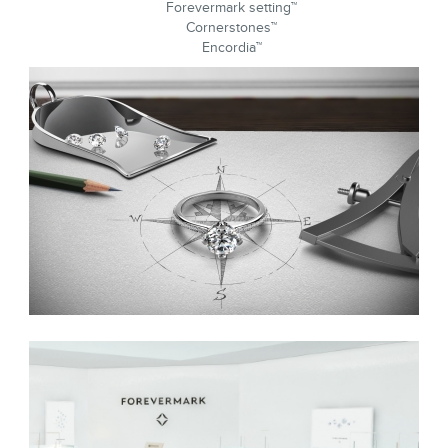
Forevermark setting™
Cornerstones™
Encordia™