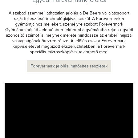
Egyedi Forevermark jelölés
A szabad szemmel láthatatlan jelölés a De Beers vállalatcsoport
saját fejlesztésű technológiájával készül. A Forevermark a
gyémántjaihoz mellékelt, személyre szabott Forevermark
Gyémántminősítő Jelentésben feltünteti a gyémántba rejtett egyedi
azonosító számot is, melynek mérete mindössze az emberi hajszál
vastagságának ötezred része. A jelölés csak a Forevermark
képviseletével megbízott ékszerüzletekben, a Forevermark
speciális mikroszkópjával tekinthető meg.
Forevermark jelölés, minősítés részletek