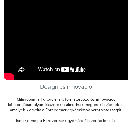
Design és innováció
Milánóban, a Forevermark formatervező és innovációs
központjában olyan ékszereket álmodnak meg és készítenek el,
amelyek kiemelik a Forevermark gyémántok varázslatosságát.
Ismerje meg a Forevermark gyémánt ékszer kollekciót: