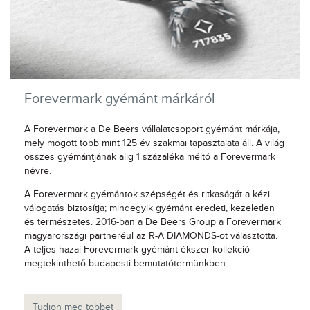
Forevermark gyémánt márkáról
A Forevermark a De Beers vállalatcsoport gyémánt márkája,
mely mögött több mint 125 év szakmai tapasztalata áll. A világ
összes gyémántjának alig 1 százaléka méltó a Forevermark
névre.
A Forevermark gyémántok szépségét és ritkaságát a kézi
válogatás biztosítja; mindegyik gyémánt eredeti, kezeletlen
és természetes. 2016-ban a De Beers Group a Forevermark
magyarországi partneréül az R-A DIAMONDS-ot választotta.
A teljes hazai Forevermark gyémánt ékszer kollekció
megtekinthető budapesti bemutatótermünkben.
Tudjon meg többet