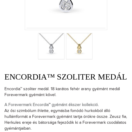
ENCORDIA™ SZOLITER MEDÁL
Encordia™ szoliter medál. 18 karátos fehér arany gyémánt medál
Forevermark gyémánt kővel.
A Forevermark Encordia™ gyémánt ékszer kollekció.
Az ősi szimbólum ihlette, egymásba fonódó hurkokból álló
hullámformát a Forevermark gyémánt tartja örökre össze. Zeusz fia,
Herkules ereje és bátorsága fejeződik ki a Forevermark csodálatos
gyémántjaiban.