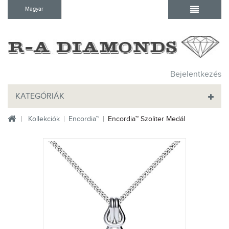
Magyar
Bejelentkezés
KATEGÓRIÁK
Kollekciók
Encordia™
Encordia™ Szoliter Medál