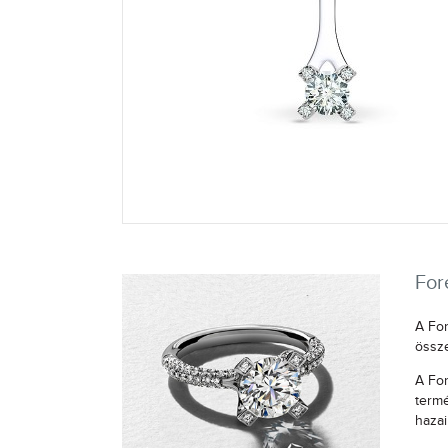
For
A For
össze
A For
termé
haza