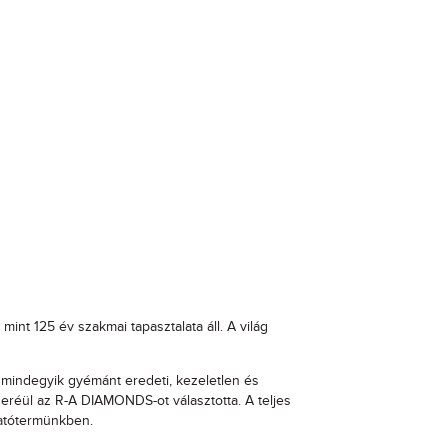
nt 125 év szakmai tapasztalata áll. A világ
 mindegyik gyémánt eredeti, kezeletlen és
réül az R-A DIAMONDS-ot választotta. A teljes
atótermünkben.