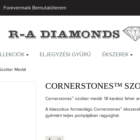
Forevermark Bemutatóterem
LLEKCIÓK
ELJEGYZÉSI GYŰRŰ
ÉKSZEREK
zoliter Medál
CORNERSTONES™ SZO
Cornerstones™ szoliter medál. 18 karátos fehér 
A klasszikus formavilágú Cornerstones™ ékszere
gyémánt teljes pompájában ragyoghat.