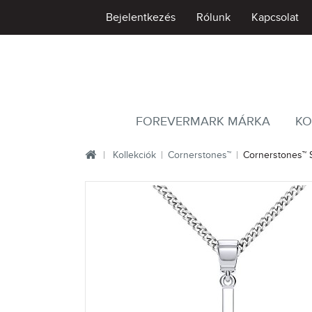
Bejelentkezés
Rólunk
Kapcsolat
FOREVERMARK MÁRKA
KO
Kollekciók
Cornerstones™
Cornerstones™ S