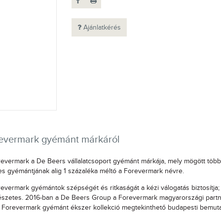
Ajánlatkérés
evermark gyémánt márkáról
evermark a De Beers vállalatcsoport gyémánt márkája, mely mögött több mi
s gyémántjának alig 1 százaléka méltó a Forevermark névre.
evermark gyémántok szépségét és ritkaságát a kézi válogatás biztosítja;
szetes. 2016-ban a De Beers Group a Forevermark magyarországi partne
i Forevermark gyémánt ékszer kollekció megtekinthető budapesti bemut