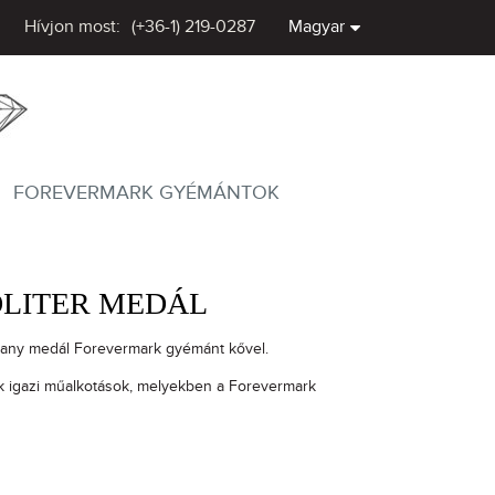
Hívjon most:
(+36-1) 219-0287
Magyar
FOREVERMARK GYÉMÁNTOK
LITER MEDÁL
arany medál Forevermark gyémánt kővel.
k igazi műalkotások, melyekben a Forevermark